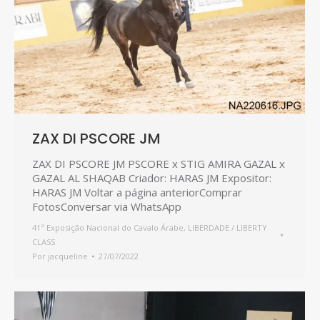
ZAX DI PSCORE JM
ZAX DI PSCORE JM PSCORE x STIG AMIRA GAZAL x
GAZAL AL SHAQAB Criador: HARAS JM Expositor:
HARAS JM Voltar a página anteriorComprar
FotosConversar via WhatsApp
41ª Exposição Nacional do Cavalo Árabe
,
LIBERDADE / LIBERTY
CLASS
Por
jacqueline
27/07/2022