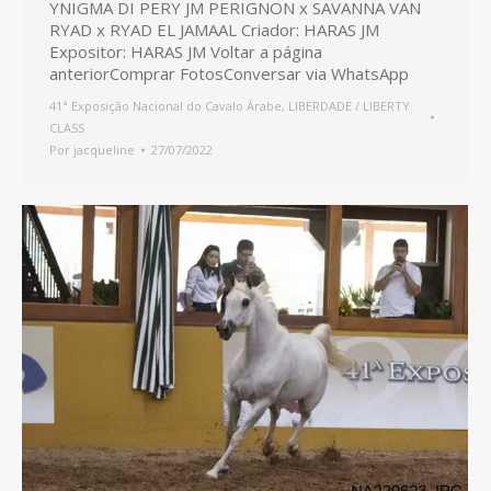
YNIGMA DI PERY JM PERIGNON x SAVANNA VAN
RYAD x RYAD EL JAMAAL Criador: HARAS JM
Expositor: HARAS JM Voltar a página
anteriorComprar FotosConversar via WhatsApp
41ª Exposição Nacional do Cavalo Árabe
,
LIBERDADE / LIBERTY
CLASS
Por
jacqueline
27/07/2022