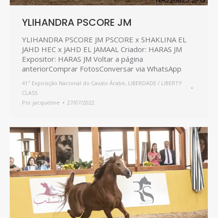
YLIHANDRA PSCORE JM
YLIHANDRA PSCORE JM PSCORE x SHAKLINA EL
JAHD HEC x JAHD EL JAMAAL Criador: HARAS JM
Expositor: HARAS JM Voltar a página
anteriorComprar FotosConversar via WhatsApp
41ª Exposição Nacional do Cavalo Árabe
,
LIBERDADE / LIBERTY
CLASS
Por
jacqueline
27/07/2022