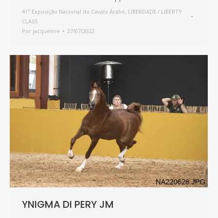
41ª Exposição Nacional do Cavalo Árabe
,
LIBERDADE / LIBERTY
CLASS
Por
jacqueline
27/07/2022
YNIGMA DI PERY JM