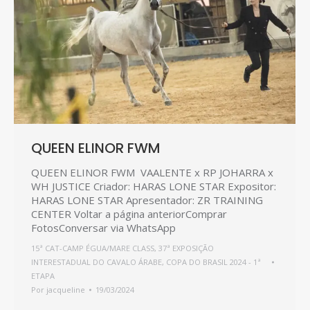
QUEEN ELINOR FWM
QUEEN ELINOR FWM VAALENTE x RP JOHARRA x
WH JUSTICE Criador: HARAS LONE STAR Expositor:
HARAS LONE STAR Apresentador: ZR TRAINING
CENTER Voltar a página anteriorComprar
FotosConversar via WhatsApp
15ª CAT-CAMP ÉGUA/MARE CLASS
,
37ª EXPOSIÇÃO
INTERESTADUAL DO CAVALO ÁRABE
,
COPA DO BRASIL 2024 - 1ª
ETAPA
Por
jacqueline
19/03/2024