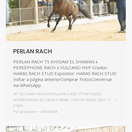
PERLAN RACH
PERLAN RACH TS KHIDAM EL SHAWAN x
PERSEPHONE RACH x VULCANO HVP Criador:
HARAS RACH STUD Expositor: HARAS RACH STUD
Voltar a página anteriorComprar FotosConversar
via WhatsApp
18ª CAT-CAMP CAVALO/STALLION CLASS
,
37ª EXPOSIÇÃO
INTERESTADUAL DO CAVALO ÁRABE
,
COPA DO BRASIL 2024 - 1ª
ETAPA
Por
jacqueline
20/03/2024