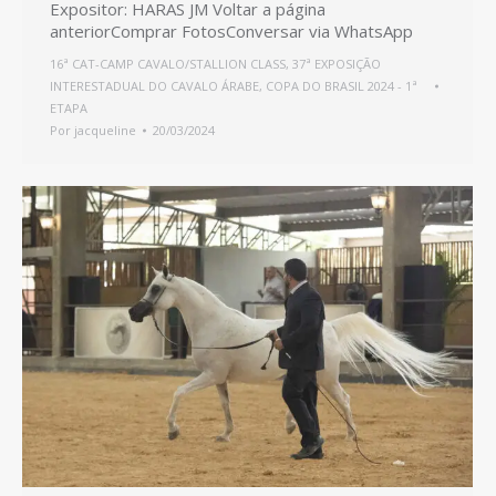
Expositor: HARAS JM Voltar a página
anteriorComprar FotosConversar via WhatsApp
16ª CAT-CAMP CAVALO/STALLION CLASS
,
37ª EXPOSIÇÃO
INTERESTADUAL DO CAVALO ÁRABE
,
COPA DO BRASIL 2024 - 1ª
ETAPA
Por
jacqueline
20/03/2024