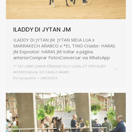
ILADDY DI JYTAN JM
ILADDY DI JYTAN JM JYTAN MEIA LUA x
MARRAKECH ARABCO x *EL TINO Criador: HARAS
JM Expositor: HARAS JM Voltar a página
anteriorComprar FotosConversar via WhatsApp
1ª CAT-CAMP JUNIOR FÊMEA/JR FILLY CLASS
,
37ª EXPOSIÇÃO
INTERESTADUAL DO CAVALO ÁRABE
Por
jacqueline
24/03/2024