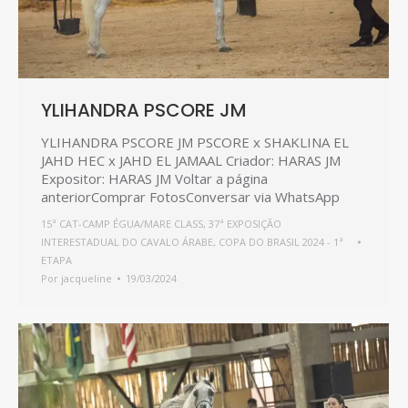
YLIHANDRA PSCORE JM
YLIHANDRA PSCORE JM PSCORE x SHAKLINA EL
JAHD HEC x JAHD EL JAMAAL Criador: HARAS JM
Expositor: HARAS JM Voltar a página
anteriorComprar FotosConversar via WhatsApp
15ª CAT-CAMP ÉGUA/MARE CLASS
,
37ª EXPOSIÇÃO
INTERESTADUAL DO CAVALO ÁRABE
,
COPA DO BRASIL 2024 - 1ª
ETAPA
Por
jacqueline
19/03/2024