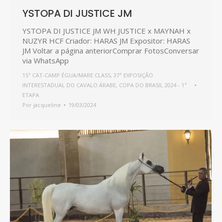
YSTOPA DI JUSTICE JM
YSTOPA DI JUSTICE JM WH JUSTICE x MAYNAH x
NUZYR HCF Criador: HARAS JM Expositor: HARAS
JM Voltar a página anteriorComprar FotosConversar
via WhatsApp
15ª CAT-CAMP ÉGUA/MARE CLASS
,
37ª EXPOSIÇÃO
INTERESTADUAL DO CAVALO ÁRABE
,
COPA DO BRASIL 2024 - 1ª
ETAPA
Por
jacqueline
19/03/2024