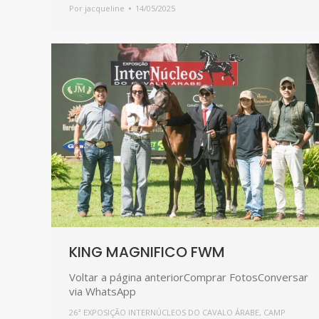
Por
jacqueline
14/05/2025
KING MAGNIFICO FWM
Voltar a página anteriorComprar FotosConversar
via WhatsApp
26ª EXPOSIÇÃO INTERNÚCLEOS DO CAVALO ÁRABE
,
CAMP