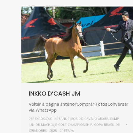
INKKO D’CASH JM
Voltar a página anteriorComprar FotosConversar
via WhatsApp
26ª EXPOSIÇÃO INTERNÚCLEOS DO CAVALO ÁRABE
,
CAMP
JUNIOR MACHO/JR COLT CHAMPIONSHIP
,
COPA BRASIL DE
CRIADORES - 2025 - 2ª ETAPA