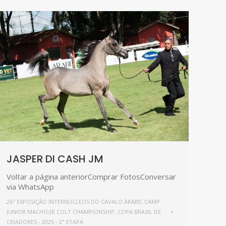
JASPER DI CASH JM
Voltar a página anteriorComprar FotosConversar
via WhatsApp
26ª EXPOSIÇÃO INTERNÚCLEOS DO CAVALO ÁRABE
,
CAMP
JUNIOR MACHO/JR COLT CHAMPIONSHIP
,
COPA BRASIL DE
CRIADORES - 2025 - 2ª ETAPA