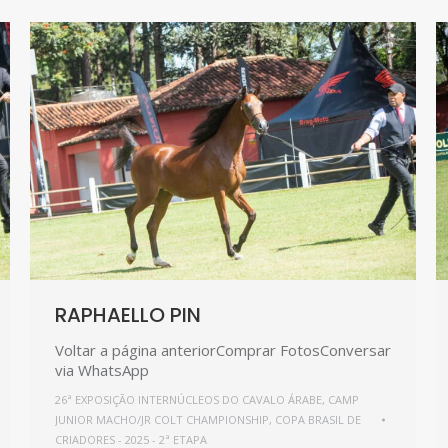
RAPHAELLO PIN
Voltar a página anteriorComprar FotosConversar
via WhatsApp
26ª EXPOSIÇÃO INTERNÚCLEOS DO CAVALO ÁRABE
,
CAMP
JUNIOR MACHO/JR COLT CHAMPIONSHIP
,
COPA BRASIL DE
CRIADORES - 2025 - 2ª ETAPA