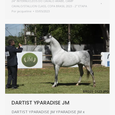
24ª INTERNÚCLEOS DO CAVALO ÁRABE
,
CAMP
CAVALO/STALLION CLASS
,
COPA BRASIL 2023 - 2ª ETAPA
Por
jacqueline
03/05/2023
DARTIST YPARADISE JM
DARTIST YPARADISE JM YPARADISE JM x