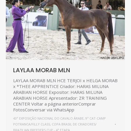
LAYLAA MORAB MLN
LAYLAA MORAB MLN HCE TERJOI x HELGA MORAB
x *THEE APPRENTICE Criador: HARAS MILUNA
ARABIAN HORSE Expositor: HARAS MILUNA
ARABIAN HORSE Apresentador: ZR TRAINING
CENTER Voltar a página anteriorComprar
FotosConversar via WhatsApp
43ª EXPOSIÇÃO NACIONAL DO CAVALO ÁRABE
,
9ª CAT-CAMP
POTRANCA/FILLY CLASS
,
COPA BRASIL DE CRIADORES/
BRAZILIAN BREEDERS CUP - 4ª ETAPA