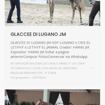
GLACCEE DI LUGANO JM
GLACCEE DI LUGANO JM HDF LUGANO x CRIS EL
LETHYF x LETHYF EL JAMAAL Criador: HARAS JM
Expositor: HARAS JM Voltar a página
anteriorComprar FotosConversar via WhatsApp
43ª EXPOSIÇÃO NACIONAL DO CAVALO ÁRABE
,
9ª CAT-CAMP
POTRANCA/FILLY CLASS
,
COPA BRASIL DE CRIADORES/
BRAZILIAN BREEDERS CUP - 4ª ETAPA
Por
jacqueline
23/07/2024