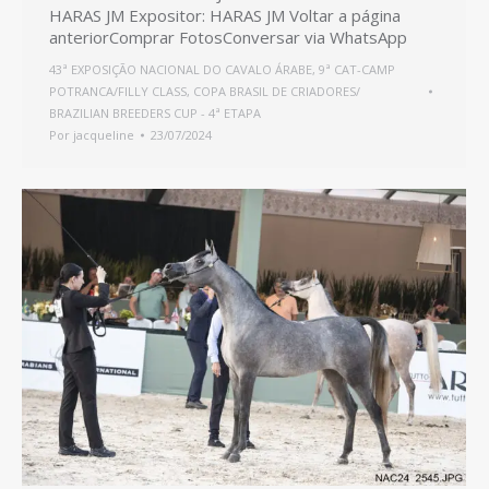
HARAS JM Expositor: HARAS JM Voltar a página
anteriorComprar FotosConversar via WhatsApp
43ª EXPOSIÇÃO NACIONAL DO CAVALO ÁRABE
,
9ª CAT-CAMP
POTRANCA/FILLY CLASS
,
COPA BRASIL DE CRIADORES/
BRAZILIAN BREEDERS CUP - 4ª ETAPA
Por
jacqueline
23/07/2024