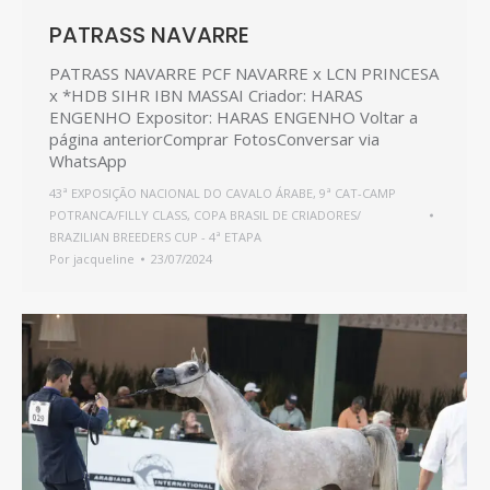
PATRASS NAVARRE
PATRASS NAVARRE PCF NAVARRE x LCN PRINCESA
x *HDB SIHR IBN MASSAI Criador: HARAS
ENGENHO Expositor: HARAS ENGENHO Voltar a
página anteriorComprar FotosConversar via
WhatsApp
43ª EXPOSIÇÃO NACIONAL DO CAVALO ÁRABE
,
9ª CAT-CAMP
POTRANCA/FILLY CLASS
,
COPA BRASIL DE CRIADORES/
BRAZILIAN BREEDERS CUP - 4ª ETAPA
Por
jacqueline
23/07/2024