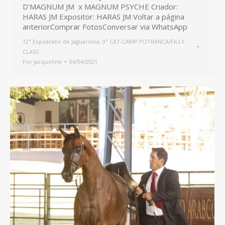
D’MAGNUM JM x MAGNUM PSYCHE Criador:
HARAS JM Expositor: HARAS JM Voltar a página
anteriorComprar FotosConversar via WhatsApp
12ª Expoárabe de Jaguariúna
,
9ª CAT-CAMP POTRANCA/FILLY
CLASS
Por
jacqueline
06/04/2021