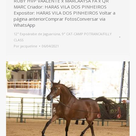
RUBY HVP VAALENTE x MARCAAYSA FA x QR
MARC Criador: HARAS VILA DOS PINHEIROS
Expositor: HARAS VILA DOS PINHEIROS Voltar a
página anteriorComprar FotosConversar via
WhatsApp
12ª Expoárabe de Jaguariúna
,
9ª CAT-CAMP POTRANCA/FILLY
CLASS
Por
jacqueline
06/04/2021