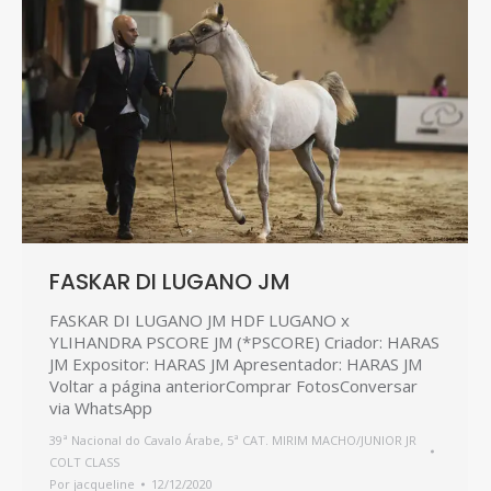
FASKAR DI LUGANO JM
FASKAR DI LUGANO JM HDF LUGANO x
YLIHANDRA PSCORE JM (*PSCORE) Criador: HARAS
JM Expositor: HARAS JM Apresentador: HARAS JM
Voltar a página anteriorComprar FotosConversar
via WhatsApp
39ª Nacional do Cavalo Árabe
,
5ª CAT. MIRIM MACHO/JUNIOR JR
COLT CLASS
Por
jacqueline
12/12/2020