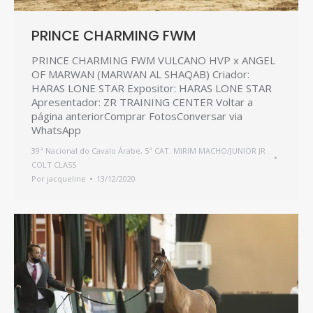
PRINCE CHARMING FWM
PRINCE CHARMING FWM VULCANO HVP x ANGEL
OF MARWAN (MARWAN AL SHAQAB) Criador:
HARAS LONE STAR Expositor: HARAS LONE STAR
Apresentador: ZR TRAINING CENTER Voltar a
página anteriorComprar FotosConversar via
WhatsApp
39ª Nacional do Cavalo Árabe
,
5ª CAT. MIRIM MACHO/JUNIOR JR
COLT CLASS
Por
jacqueline
13/12/2020