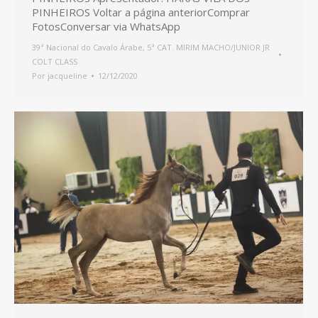
PINHEIROS Voltar a página anteriorComprar
FotosConversar via WhatsApp
39ª Nacional do Cavalo Árabe
,
5ª CAT. MIRIM MACHO/JUNIOR JR
COLT CLASS
Por
jacqueline
12/12/2020