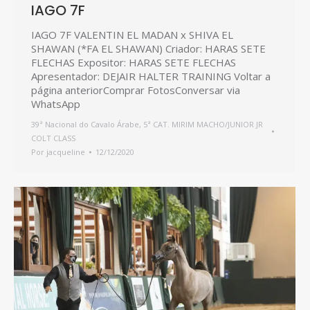
IAGO 7F
IAGO 7F VALENTIN EL MADAN x SHIVA EL
SHAWAN (*FA EL SHAWAN) Criador: HARAS SETE
FLECHAS Expositor: HARAS SETE FLECHAS
Apresentador: DEJAIR HALTER TRAINING Voltar a
página anteriorComprar FotosConversar via
WhatsApp
39ª Nacional do Cavalo Árabe
,
5ª CAT. MIRIM MACHO/JUNIOR JR
COLT CLASS
Por
jacqueline
12/12/2020