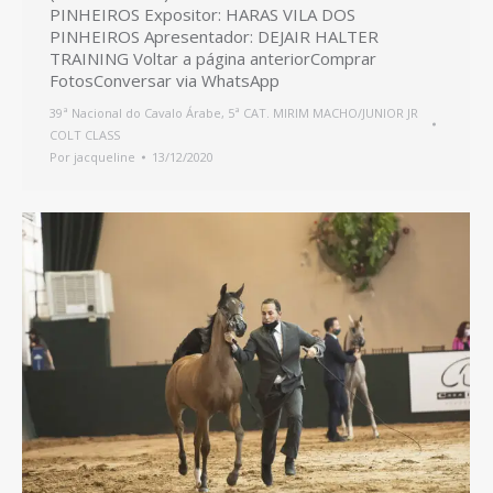
PINHEIROS Expositor: HARAS VILA DOS
PINHEIROS Apresentador: DEJAIR HALTER
TRAINING Voltar a página anteriorComprar
FotosConversar via WhatsApp
39ª Nacional do Cavalo Árabe
,
5ª CAT. MIRIM MACHO/JUNIOR JR
COLT CLASS
Por
jacqueline
13/12/2020