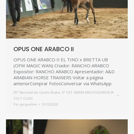
OPUS ONE ARABCO II
OPUS ONE ARABCO II EL TINO x BRETTA UB
(OFW MAGIC WAN) Criador: RANCHO ARABCO
Expositor: RANCHO ARABCO Apresentador: A&D
ARABIAN HORSE TRAINERS Voltar a página
anteriorComprar FotosConversar via WhatsApp
39ª Nacional do Cavalo Árabe
,
5ª CAT. MIRIM MACHO/JUNIOR JR
COLT CLASS
Por
jacqueline
13/12/2020