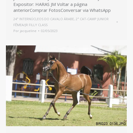
Expositor: HARAS JM Voltar a página
anteriorComprar FotosConversar via WhatsApp
24ª INTERNÚCLEOS DO CAVALO ÁRABE
,
2ª CAT-CAMP JUNIOR
FÊMEA/JR FILLY CLASS
Por
jacqueline
02/05/2023