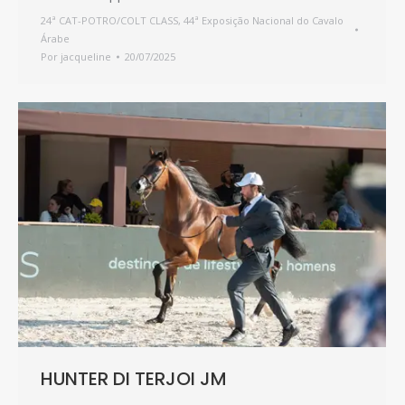
24ª CAT-POTRO/COLT CLASS
,
44ª Exposição Nacional do Cavalo
Árabe
Por
jacqueline
20/07/2025
HUNTER DI TERJOI JM