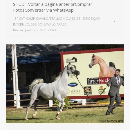
STUD Voltar a página anteriorComprar
FotosConversar via WhatsApp
18ª CAT-CAMP CAVALO/STALLION CLASS
,
25ª EXPOSIÇÃO
INTERNÚCLEOS DO CAVALO ÁRABE
Por
jacqueline
09/05/2024