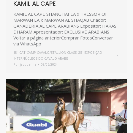
KAMIL AL CAPE
KAMIL AL CAPE SHANGHAI EA x TRESSOR OF
MARWAN EA x MARWAN AL SHAQAB Criador:
GANADERIA AL CAPE ARABIANS Expositor: HARAS
DHARAM Apresentador: EXCLUSIVE ARABIANS
Voltar a página anteriorComprar FotosConversar
via WhatsApp
18ª CAT-CAMP CAVALO/STALLION CLASS
,
25ª EXPOSIÇÃO
INTERNÚCLEOS DO CAVALO ÁRABE
Por
jacqueline
09/05/2024