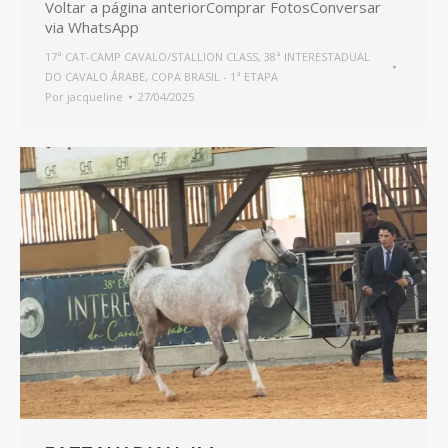
Voltar a página anteriorComprar FotosConversar
via WhatsApp
17ª CAT-CAMP CAVALO/STALLION CLASS
,
38ª INTERESTADUAL
DO CAVALO ÁRABE
,
COPA BRASIL - 1ª ETAPA
Por
jacqueline
27/04/2025