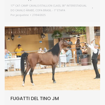
17ª CAT-CAMP CAVALO/STALLION CLASS
,
38ª INTERESTADUAL
DO CAVALO ÁRABE
,
COPA BRASIL - 1ª ETAPA
Por
jacqueline
27/04/2025
FUGATTI DEL TINO JM