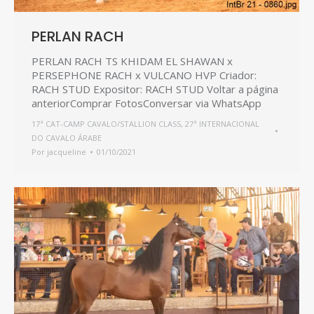
PERLAN RACH
PERLAN RACH TS KHIDAM EL SHAWAN x
PERSEPHONE RACH x VULCANO HVP Criador:
RACH STUD Expositor: RACH STUD Voltar a página
anteriorComprar FotosConversar via WhatsApp
17ª CAT-CAMP CAVALO/STALLION CLASS
,
27ª INTERNACIONAL
DO CAVALO ÁRABE
Por
jacqueline
01/10/2021