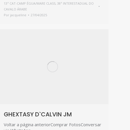
13ª CAT-CAMP ÉGUA/MARE CLASS
,
38ª INTERESTADUAL DO
CAVALO ÁRABE
Por
jacqueline
27/04/2025
GHEXTASY D`CALVIN JM
Voltar a página anteriorComprar FotosConversar