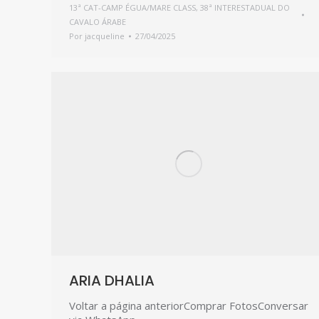
13ª CAT-CAMP ÉGUA/MARE CLASS
,
38ª INTERESTADUAL DO
CAVALO ÁRABE
Por
jacqueline
27/04/2025
ARIA DHALIA
Voltar a página anteriorComprar FotosConversar