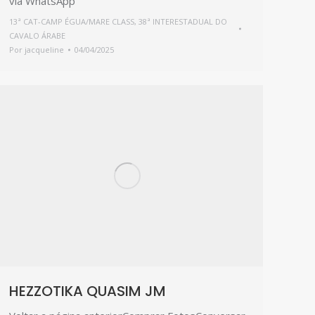
via WhatsApp
13ª CAT-CAMP ÉGUA/MARE CLASS
,
38ª INTERESTADUAL DO
CAVALO ÁRABE
Por
jacqueline
04/04/2025
HEZZOTIKA QUASIM JM