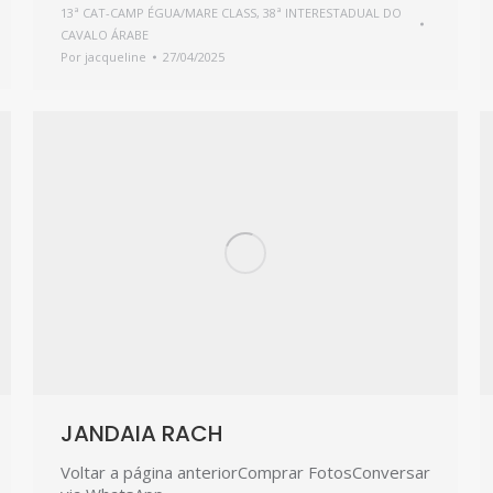
13ª CAT-CAMP ÉGUA/MARE CLASS
,
38ª INTERESTADUAL DO
CAVALO ÁRABE
Por
jacqueline
27/04/2025
JANDAIA RACH
Voltar a página anteriorComprar FotosConversar