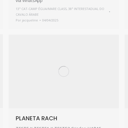
via WhatsApp
13ª CAT-CAMP ÉGUA/MARE CLASS
,
38ª INTERESTADUAL DO
CAVALO ÁRABE
Por
jacqueline
04/04/2025
PLANETA RACH