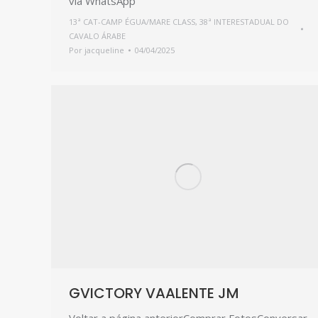
via WhatsApp
13ª CAT-CAMP ÉGUA/MARE CLASS
,
38ª INTERESTADUAL DO
CAVALO ÁRABE
Por
jacqueline
04/04/2025
GVICTORY VAALENTE JM
Voltar a página anteriorComprar FotosConversar