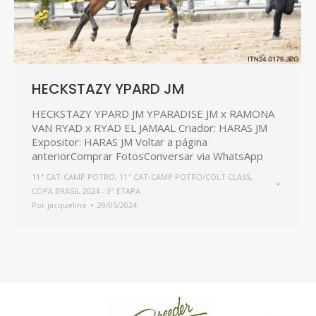
HECKSTAZY YPARD JM
HECKSTAZY YPARD JM YPARADISE JM x RAMONA
VAN RYAD x RYAD EL JAMAAL Criador: HARAS JM
Expositor: HARAS JM Voltar a página
anteriorComprar FotosConversar via WhatsApp
11ª CAT-CAMP POTRO
,
11ª CAT-CAMP POTRO/COLT CLASS
,
COPA BRASIL 2024 - 3ª ETAPA
Por
jacqueline
29/05/2024