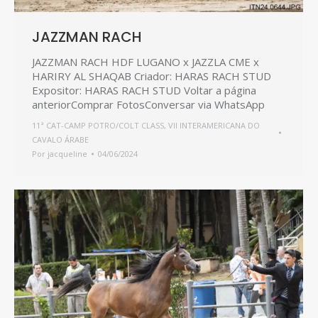
JAZZMAN RACH
JAZZMAN RACH HDF LUGANO x JAZZLA CME x
HARIRY AL SHAQAB Criador: HARAS RACH STUD
Expositor: HARAS RACH STUD Voltar a página
anteriorComprar FotosConversar via WhatsApp
11ª CAT-CAMP POTRO/COLT CLASS
,
VII INTERAMERICANA DO
CAVALO ÁRABE
Por
jacqueline
04/06/2024