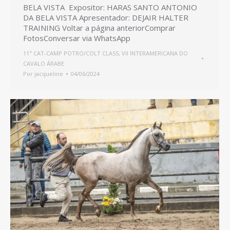
BELA VISTA Expositor: HARAS SANTO ANTONIO
DA BELA VISTA Apresentador: DEJAIR HALTER
TRAINING Voltar a página anteriorComprar
FotosConversar via WhatsApp
11ª CAT-CAMP POTRO/COLT CLASS
,
VII INTERAMERICANA DO
CAVALO ÁRABE
Por
jacqueline
04/06/2024