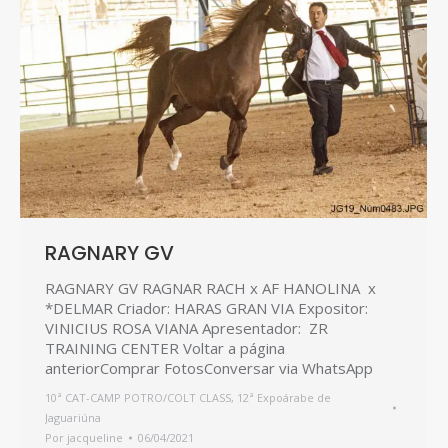
RAGNARY GV
RAGNARY GV RAGNAR RACH x AF HANOLINA x
*DELMAR Criador: HARAS GRAN VIA Expositor:
VINICIUS ROSA VIANA Apresentador: ZR
TRAINING CENTER Voltar a página
anteriorComprar FotosConversar via WhatsApp
10ª CAT-CAMP POTRO/COLT CLASS
,
12ª Expoárabe de
Jaguariúna
Por
jacqueline
06/04/2021