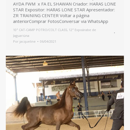
AYDA FWM x FA EL SHAWAN Criador: HARAS LONE
STAR Expositor: HARAS LONE STAR Apresentador:
ZR TRAINING CENTER Voltar a página
anteriorComprar FotosConversar via WhatsApp
10ª CAT-CAMP POTRO/COLT CLASS
,
12ª Expoárabe de
Jaguariúna
Por
jacqueline
06/04/2021