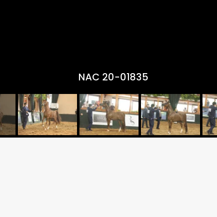
NAC 20-01835
Criador:HARAS JM
PSCORE JM