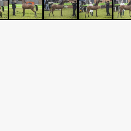
Criador: HARAS ENGENHO
 MASHOOR
Expositor: HARAS ENGENHO
Apresentador: DEJAIR HAL
A x *TURCHIYA MPE