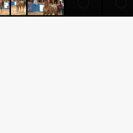
Criador: HARAS SAHARA LT
MEENAH
Expositor: HARAS SAHARA 
AROUSSAH x *VAALENTE