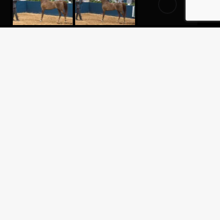
DA
LTDA