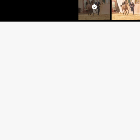
ROLF 
*DOMINIC M x MIST