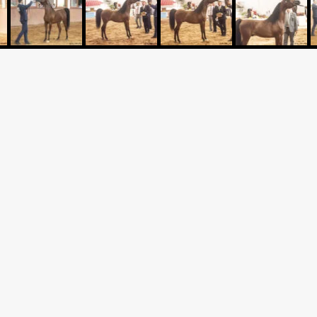
Criador: HARAS VILA DOS P
HVP
Expositor: HARAS VILA DOS
Apresentador: A&D ARABIA
CKY MARAJJ HVP