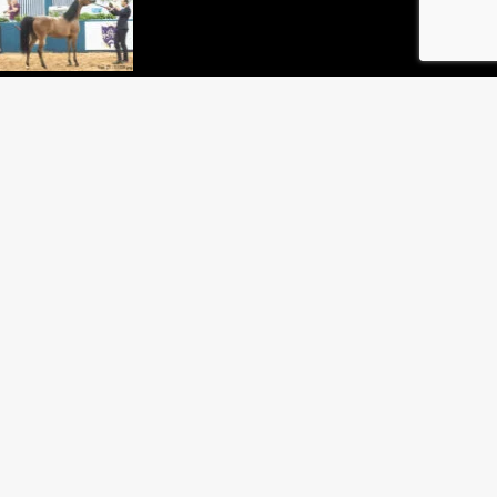
TA
ARTA
N HORSE TRAINERS