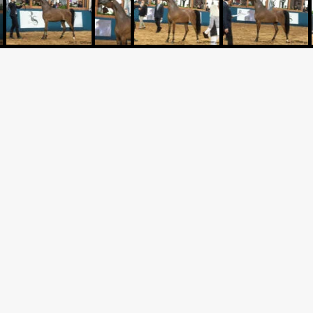
Criador: HARAS SANTA MAR
 JSZ
Expositor: HARAS SANTA M
Apresentador: A&D ARABIA
I UB x *SIRAJJ UB