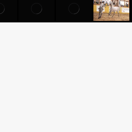
Criador: HARAS VILA DOS P
 HVP
Expositor: HARAS VILA DOS
Apresentador: DEJAIR HAL
ARWAN HVP x MARWAN AL
AB