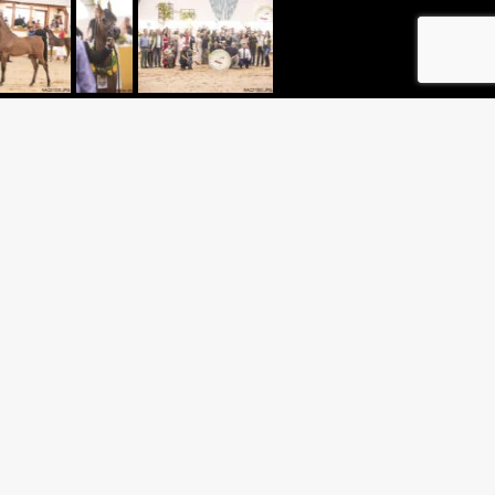
TAS
A/ ROYAL ARABIANS BRASIL/
BIAN TRAINING