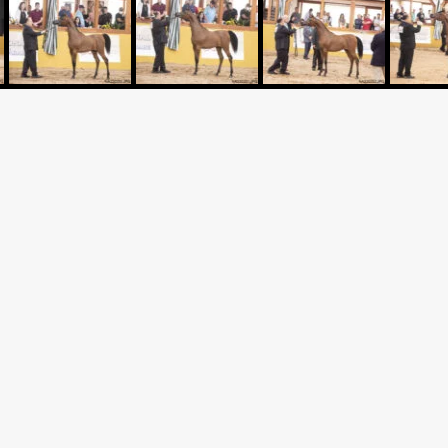
Criador: HARAS DAS CASCA
L LAMI RB
Expositor: HARAS BOA VIST
DESERT SKY BRASIL
ABAH RB x *EL TINO
Apresentador: GUZZO ARA