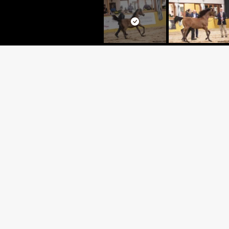
KHALEESI E
DOMINIC M x LAMI EL S