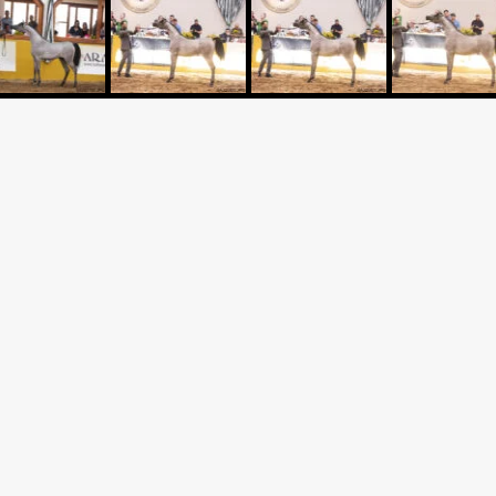
Criador: HARAS ESTANCIA 
A EMV
Expositor: HARAS ESTANCI
Apresentador: ZR TRAININ
ORA x YLLAN EL JAMAAL
RODRIGUES NETO