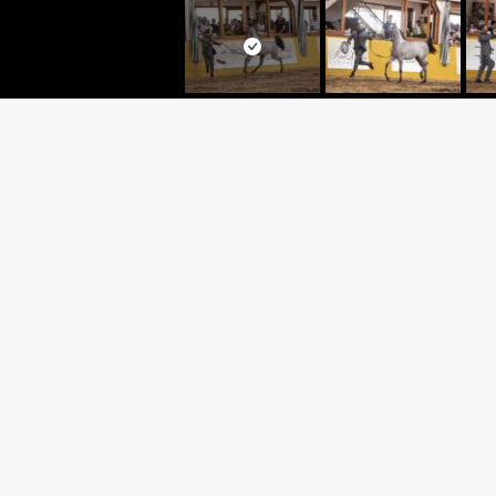
JYVADOR
JYVAR MEIA LUA x FT PAND