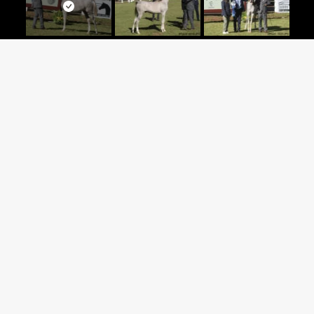
Criador: HARAS JM
IOTTI JM
Expositor: HARAS JM
ARA JM x *KHIDAR