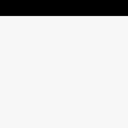
CASH DEL 
*EL TINO x ST