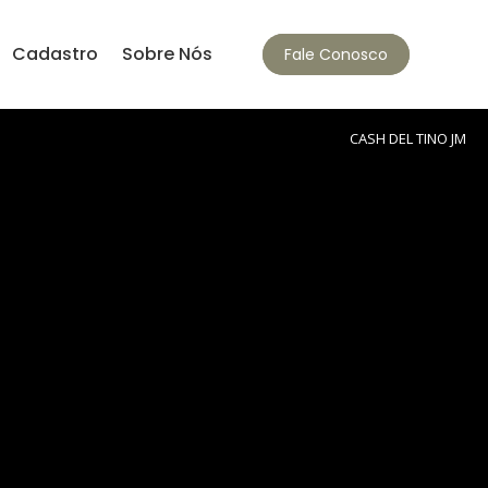
Cadastro
Sobre Nós
Fale Conosco
CASH DEL TINO JM