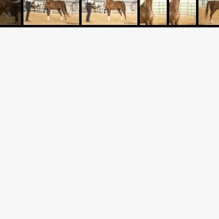
Criador: HARAS JM
RMARWN JM
Expositor: HARAS JM
ETHYF x LETHYF EL JAMAAL