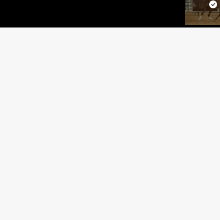
AMETHYST SI
SIR MARWAN CRF x CRIS EL L