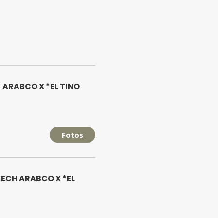
 ARABCO X *EL TINO
Fotos
KECH ARABCO X *EL