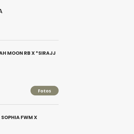
A
H MOON RB X *SIRAJJ
Fotos
S SOPHIA FWM X