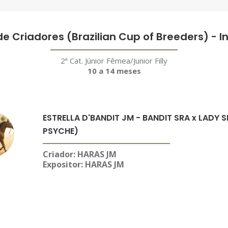
de Criadores (Brazilian Cup of Breeders) - 
2ª Cat. Júnior Fêmea/Junior Filly
10 a 14 meses
ESTRELLA D'BANDIT JM - BANDIT SRA x LADY
PSYCHE)
Criador: HARAS JM
Expositor: HARAS JM