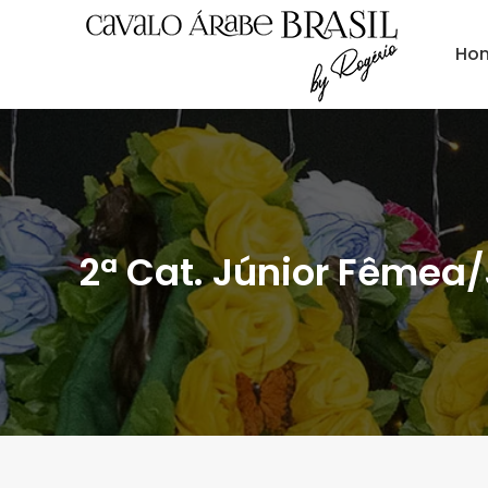
Ho
2ª Cat. Júnior Fêmea/J