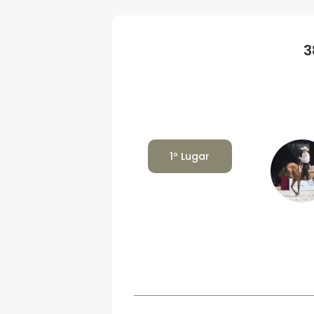
3
1º Lugar