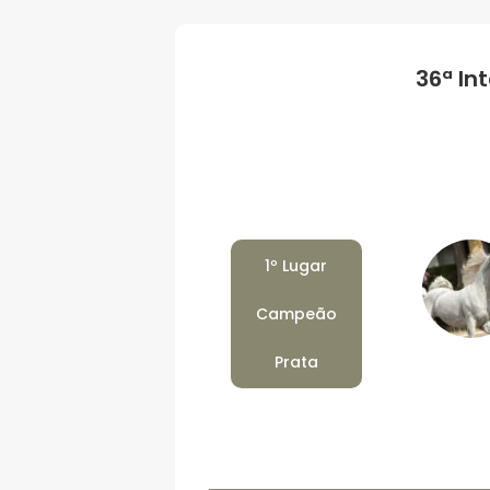
36ª In
1º Lugar
Campeão
Prata