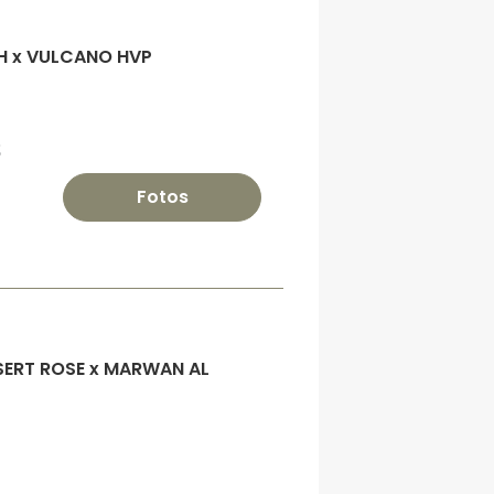
H x VULCANO HVP
S
Fotos
ESERT ROSE x MARWAN AL