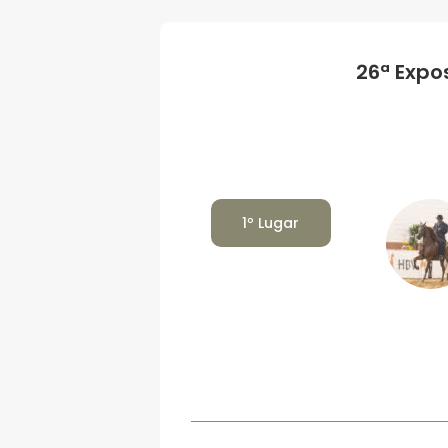
26ª Expo
1º Lugar