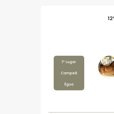
12
1º Lugar
Campeã
Égua