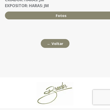
EXPOSITOR:
HARAS: JM
Fotos
← Voltar
Cavalo Árabe Brasil é um site de propriedade da Breeder Editora.