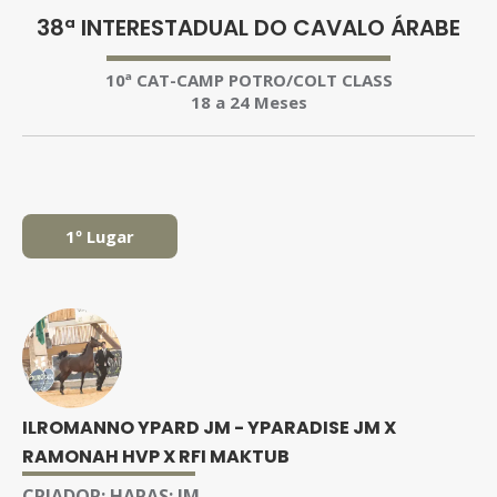
38ª INTERESTADUAL DO CAVALO ÁRABE
10ª CAT-CAMP POTRO/COLT CLASS
18 a 24 Meses
1º Lugar
ILROMANNO YPARD JM - YPARADISE JM X
RAMONAH HVP X RFI MAKTUB
CRIADOR:
HARAS: JM